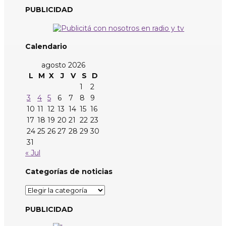
PUBLICIDAD
Calendario
agosto 2026
L
M
X
J
V
S
D
1
2
3
4
5
6
7
8
9
10
11
12
13
14
15
16
17
18
19
20
21
22
23
24
25
26
27
28
29
30
31
« Jul
Categorías de noticias
Categorías
de
noticias
PUBLICIDAD