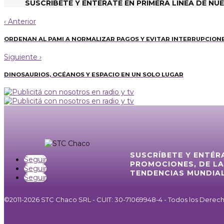
SUSCRÍBETE Y ENTÉRATE EN PRIMERA LÍNEA DE NU
‹
Anterior
ORDENAN AL PAMI A NORMALIZAR PAGOS Y EVITAR INTERRUPCIONE
Siguiente
›
DINOSAURIOS, OCÉANOS Y ESPACIO EN UN SOLO LUGAR
SUSCRÍBETE Y ENTÉR
Seguir
PROMOCIONES, DE LA
Seguir
TENDENCIAS MUNDIAL
Seguir
©2011-2026 STC Chaco SRL - CUIT: 30-71069948-4 - Todos los Dere