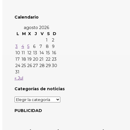
Calendario
agosto 2026
L
M
X
J
V
S
D
1
2
3
4
5
6
7
8
9
10
11
12
13
14
15
16
17
18
19
20
21
22
23
24
25
26
27
28
29
30
31
« Jul
Categorías de noticias
Categorías
de
noticias
PUBLICIDAD