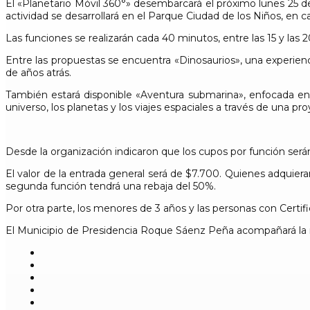
El «Planetario Móvil 360°» desembarcará el próximo lunes 25 
actividad se desarrollará en el Parque Ciudad de los Niños, en ca
Las funciones se realizarán cada 40 minutos, entre las 15 y las 
Entre las propuestas se encuentra «Dinosaurios», una experienci
de años atrás.
También estará disponible «Aventura submarina», enfocada en l
universo, los planetas y los viajes espaciales a través de una p
Desde la organización indicaron que los cupos por función serán
El valor de la entrada general será de $7.700. Quienes adquiera
segunda función tendrá una rebaja del 50%.
Por otra parte, los menores de 3 años y las personas con Cert
El Municipio de Presidencia Roque Sáenz Peña acompañará la real