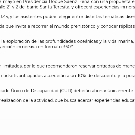
de mayo en Presidencia Roque Sáenz Peña con una propuesta edu
lle 21 y 2 del barrio Santa Teresita, y ofrecerá experiencias inmer
20:45, y los asistentes podrán elegir entre distintas temáticas d
a que invita a recorrer el mundo prehistórico y conocer réplicas
a exploración de las profundidades oceánicas y la vida marina, 
royección inmersiva en formato 360°.
 limitados, por lo que recomendaron reservar entradas de manera a
n tickets anticipados accederán a un 10% de descuento y la posib
ificado Único de Discapacidad (CUD) deberán abonar únicamente 
ización de la actividad, que busca acercar experiencias educativ