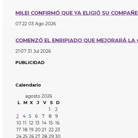
MILEI CONFIRMÓ QUE YA ELIGIÓ SU COMPAÑ
07:22
03 Ago 2026
COMENZÓ EL ENRIPIADO QUE MEJORARÁ LA 
21:07
31 Jul 2026
PUBLICIDAD
Calendario
agosto 2026
L
M
X
J
V
S
D
1
2
3
4
5
6
7
8
9
10
11
12
13
14
15
16
17
18
19
20
21
22
23
24
25
26
27
28
29
30