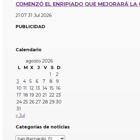
COMENZÓ EL ENRIPIADO QUE MEJORARÁ LA 
21:07
31 Jul 2026
PUBLICIDAD
Calendario
agosto 2026
L
M
X
J
V
S
D
1
2
3
4
5
6
7
8
9
10
11
12
13
14
15
16
17
18
19
20
21
22
23
24
25
26
27
28
29
30
31
« Jul
Categorías de noticias
Categorías