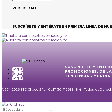
de
noticias
PUBLICIDAD
SUSCRÍBETE Y ENTÉRATE EN PRIMERA LÍNEA DE NU
SUSCRÍBETE Y ENTÉR
Seguir
PROMOCIONES, DE LA
Seguir
TENDENCIAS MUNDIAL
Seguir
©2011-2026 STC Chaco SRL - CUIT: 30-71069948-4 - Todos los Dere