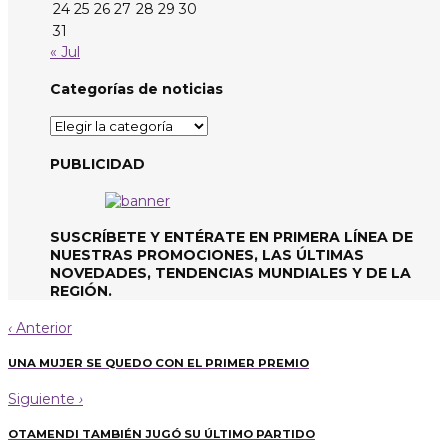
24
25
26
27
28
29
30
31
« Jul
Categorías de noticias
Categorías
de
noticias
PUBLICIDAD
SUSCRÍBETE Y ENTÉRATE EN PRIMERA LÍNEA DE
NUESTRAS PROMOCIONES, LAS ÚLTIMAS
NOVEDADES, TENDENCIAS MUNDIALES Y DE LA
REGIÓN.
‹
Anterior
UNA MUJER SE QUEDO CON EL PRIMER PREMIO
Siguiente
›
OTAMENDI TAMBIÉN JUGÓ SU ÚLTIMO PARTIDO