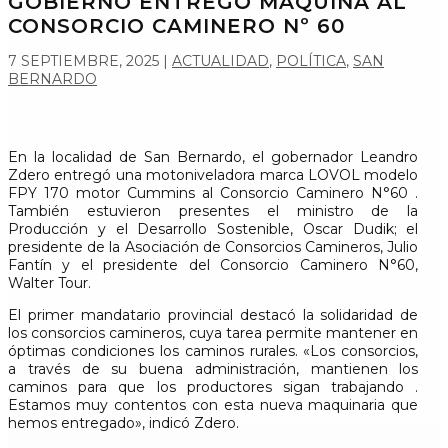
GOBIERNO ENTREGÓ MAQUINA AL
CONSORCIO CAMINERO Nº 60
7 SEPTIEMBRE, 2025
|
ACTUALIDAD
,
POLÍTICA
,
SAN
BERNARDO
En la localidad de San Bernardo, el gobernador Leandro
Zdero entregó una motoniveladora marca LOVOL modelo
FPY 170 motor Cummins al Consorcio Caminero N°60 .
También estuvieron presentes el ministro de la
Producción y el Desarrollo Sostenible, Oscar Dudik; el
presidente de la Asociación de Consorcios Camineros, Julio
Fantín y el presidente del Consorcio Caminero N°60,
Walter Tour.
El primer mandatario provincial destacó la solidaridad de
los consorcios camineros, cuya tarea permite mantener en
óptimas condiciones los caminos rurales. «Los consorcios,
a través de su buena administración, mantienen los
caminos para que los productores sigan trabajando .
Estamos muy contentos con esta nueva maquinaria que
hemos entregado», indicó Zdero.