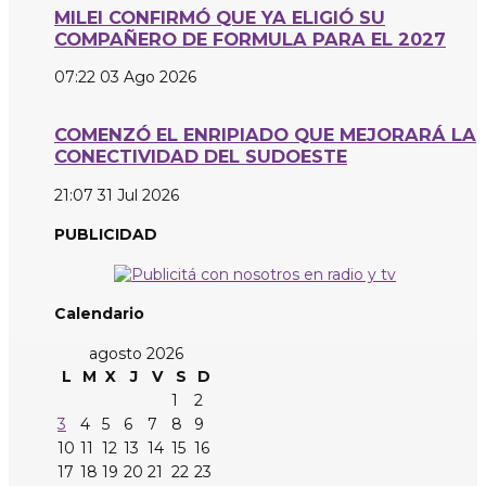
MILEI CONFIRMÓ QUE YA ELIGIÓ SU
COMPAÑERO DE FORMULA PARA EL 2027
07:22
03 Ago 2026
COMENZÓ EL ENRIPIADO QUE MEJORARÁ LA
CONECTIVIDAD DEL SUDOESTE
21:07
31 Jul 2026
PUBLICIDAD
Calendario
agosto 2026
L
M
X
J
V
S
D
1
2
3
4
5
6
7
8
9
10
11
12
13
14
15
16
17
18
19
20
21
22
23