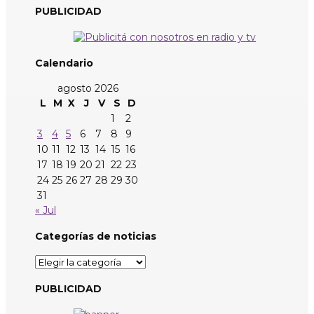
PUBLICIDAD
Calendario
agosto 2026
L
M
X
J
V
S
D
1
2
3
4
5
6
7
8
9
10
11
12
13
14
15
16
17
18
19
20
21
22
23
24
25
26
27
28
29
30
31
« Jul
Categorías de noticias
Categorías
de
noticias
PUBLICIDAD