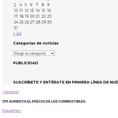
3
4
5
6
7
8
9
10
11
12
13
14
15
16
17
18
19
20
21
22
23
24
25
26
27
28
29
30
31
« Jul
Categorías de noticias
Categorías
de
noticias
PUBLICIDAD
SUSCRÍBETE Y ENTÉRATE EN PRIMERA LÍNEA DE NU
‹
Anterior
YPF AUMENTA EL PRECIO DE LOS COMBUSTIBLES.
Siguiente
›