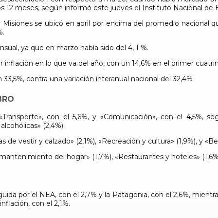
s 12 meses, según informó este jueves el Instituto Nacional de E
y Misiones se ubicó en abril por encima del promedio nacional q
%.
ual, ya que en marzo había sido del 4, 1 %.
flación en lo que va del año, con un 14,6% en el primer cuatrimes
3,5%, contra una variación interanual nacional del 32,4%
BRO
ransporte», con el 5,6%, y «Comunicación», con el 4,5%, segu
alcohólicas» (2,4%).
s de vestir y calzado» (2,1%), «Recreación y cultura» (1,9%), y «Be
ntenimiento del hogar» (1,7%), «Restaurantes y hoteles» (1,6%)
guida por el NEA, con el 2,7% y la Patagonia, con el 2,6%, mient
nflación, con el 2,1%.