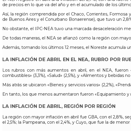
de precios en lo que va del año y en el acumulado de los último
Así, la región comprendida por el Chaco, Corrientes, Formosa 
de Buenos Aires y el Conurbano Bonaerense), que tuvo un 2,8
No obstante, el IPC-NEA tuvo una marcada desaceleración mens
De todas maneras, el NEA se afianzó como la región con mayor in
Además, tomando los últimos 12 meses, el Noreste acumula un 3
LA INFLACIÓN DE ABRIL EN EL NEA, RUBRO POR RU
Los rubros con más aumentos en abril, en el NEA, fueron «T
combustibles» (3,3%), «Salud» (2,5%), y «Alimentos y bebidas no 
Más atrás se ubicaron «Bienes y servicios varios» (2,2%), «Prenda
En tanto, los que menos aumentaron fueron «Equipamiento y ma
LA INFLACIÓN DE ABRIL, REGIÓN POR REGIÓN
La región con mayor inflación en abril fue GBA, con el 2,8%, se
el 2,5%; la Pampeana, con el 2,4%, y Cuyo, que fue la de menor i