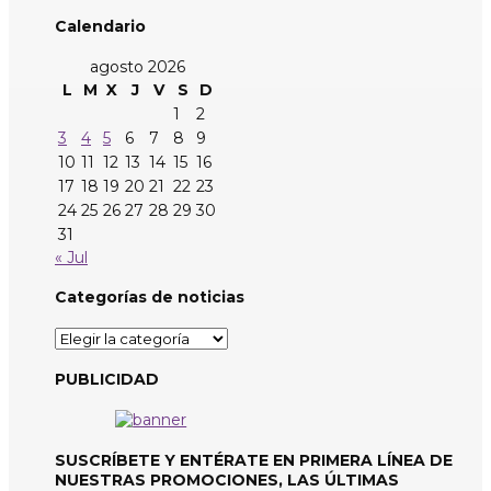
Calendario
agosto 2026
L
M
X
J
V
S
D
1
2
3
4
5
6
7
8
9
10
11
12
13
14
15
16
17
18
19
20
21
22
23
24
25
26
27
28
29
30
31
« Jul
Categorías de noticias
Categorías
de
noticias
PUBLICIDAD
SUSCRÍBETE Y ENTÉRATE EN PRIMERA LÍNEA DE
NUESTRAS PROMOCIONES, LAS ÚLTIMAS