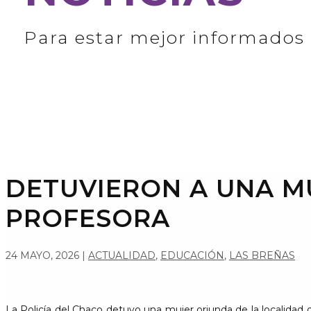
Para estar mejor informados
DETUVIERON A UNA MU
PROFESORA
24 MAYO, 2026
|
ACTUALIDAD
,
EDUCACIÓN
,
LAS BREÑAS
La Policía del Chaco detuvo una mujer oriunda de la localidad 