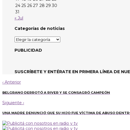
24
25
26
27
28
29
30
31
« Jul
Categorías de noticias
Categorías
de
noticias
PUBLICIDAD
SUSCRÍBETE Y ENTÉRATE EN PRIMERA LÍNEA DE NU
‹
Anterior
BELGRANO DERROTÓ A RIVER Y SE CONSAGRÓ CAMPEÓN
Siguiente
›
UNA MADRE DENUNCIÓ QUE SU HIJO FUE VÍCTIMA DE ABUSO DENTR