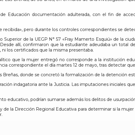
io de Educación documentación adulterada, con el fin de acc
cibida», pero durante los controles correspondientes se detect
uto Superior de la UEGP N° 57 «Fray Mamerto Esquiú» de la ciuda
esde allí, confirmaron que la estudiante adeudaba un total de 
o, ni los certificados que la misma presentaba.
lítico que la mujer entregó no corresponde a la institución edu
uncia correspondiente el día martes 12 de mayo, tras detectar q
s Breñas, donde se concretó la formalización de la detención es
ación indagatoria ante la Justicia. Las imputaciones iniciales qu
nto educativo, podrían sumarse además los delitos de usurpación 
 y de la Dirección Regional Educativa para determinar si la muj
r.