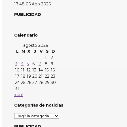
17:48
05 Ago 2026
PUBLICIDAD
Calendario
agosto 2026
L
M
X
J
V
S
D
1
2
3
4
5
6
7
8
9
10
11
12
13
14
15
16
17
18
19
20
21
22
23
24
25
26
27
28
29
30
31
« Jul
Categorías de noticias
Categorías
de
noticias
PUBLICIDAD