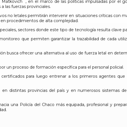
 Matkovich
, en el marco de las políticas impulsadas por el 
a las fuerzas provinciales.
vos no letales permitirán intervenir en situaciones críticas con m
s en procedimientos de alta complejidad.
peciales, sectores donde este tipo de tecnología resulta clave pa
onitoreo que permiten garantizar la trazabilidad de cada utili
n busca ofrecer una alternativa al uso de fuerza letal en deter
r un proceso de formación específica para el personal policial.
certificados para luego entrenar a los primeros agentes que es
za en distintas provincias del país y en numerosos sistemas 
r hacia una Policía del Chaco más equipada, profesional y prep
dad.