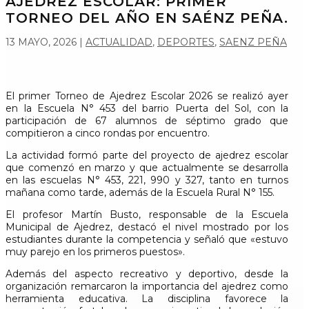
AJEDREZ ESCOLAR: PRIMER
TORNEO DEL AÑO EN SAÉNZ PEÑA.
13 MAYO, 2026
|
ACTUALIDAD
,
DEPORTES
,
SAENZ PEÑA
El primer Torneo de Ajedrez Escolar 2026 se realizó ayer
en la Escuela N° 453 del barrio Puerta del Sol, con la
participación de 67 alumnos de séptimo grado que
compitieron a cinco rondas por encuentro.
La actividad formó parte del proyecto de ajedrez escolar
que comenzó en marzo y que actualmente se desarrolla
en las escuelas N° 453, 221, 990 y 327, tanto en turnos
mañana como tarde, además de la Escuela Rural N° 155.
El profesor Martín Busto, responsable de la Escuela
Municipal de Ajedrez, destacó el nivel mostrado por los
estudiantes durante la competencia y señaló que «estuvo
muy parejo en los primeros puestos».
Además del aspecto recreativo y deportivo, desde la
organización remarcaron la importancia del ajedrez como
herramienta educativa. La disciplina favorece la