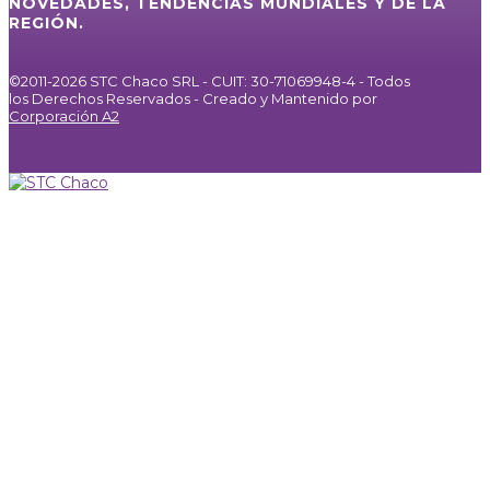
NOVEDADES, TENDENCIAS MUNDIALES Y DE LA
REGIÓN.
©2011-2026 STC Chaco SRL - CUIT: 30-71069948-4 - Todos
los Derechos Reservados - Creado y Mantenido por
Corporación A2
Inicio
Servicios
Internet / IPTV
Agencia de Publicidad
Noticias
Galería
Nosotros
Contacto
⚪
MIRÁ EN VIVO
Facebook
Instagram