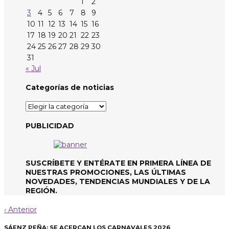
1
2
3
4
5
6
7
8
9
10
11
12
13
14
15
16
17
18
19
20
21
22
23
24
25
26
27
28
29
30
31
« Jul
Categorías de noticias
Categorías
de
noticias
PUBLICIDAD
SUSCRÍBETE Y ENTÉRATE EN PRIMERA LÍNEA DE
NUESTRAS PROMOCIONES, LAS ÚLTIMAS
NOVEDADES, TENDENCIAS MUNDIALES Y DE LA
REGIÓN.
‹
Anterior
SÁENZ PEÑA: SE ACERCAN LOS CARNAVALES 2026