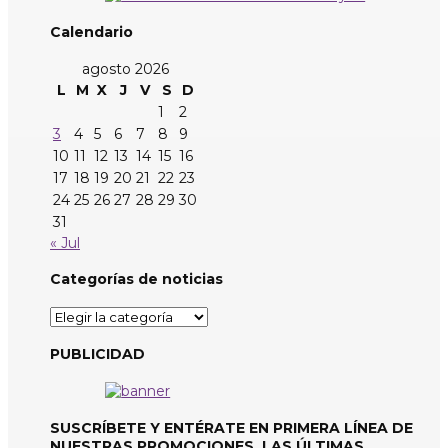
Calendario
agosto 2026
L
M
X
J
V
S
D
1
2
3
4
5
6
7
8
9
10
11
12
13
14
15
16
17
18
19
20
21
22
23
24
25
26
27
28
29
30
31
« Jul
Categorías de noticias
Categorías
de
noticias
PUBLICIDAD
SUSCRÍBETE Y ENTÉRATE EN PRIMERA LÍNEA DE
NUESTRAS PROMOCIONES, LAS ÚLTIMAS