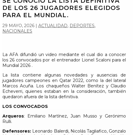
SE CONOCIÓ LA LISTA DEFINITIVA
DE LOS 26 JUGADORES ELEGIDOS
PARA EL MUNDIAL.
29 MAYO, 2026
|
ACTUALIDAD
,
DEPORTES
,
NACIONALES
La AFA difundió un video mediante el cual dio a conocer
los 26 convocados por el entrenador Lionel Scaloni para el
Mundial 2026 .
La lista contiene algunas novedades y ausencias de
jugadores campeones en Qatar 2022, como la del lateral
Marcos Acuña. Los chaqueños Walter Benítez y Claudio
Echeverri, quienes estaban en la consideración, también
quedaron afuera de la lista definitiva.
LOS CONVOCADOS
Arqueros
: Emiliano Martínez, Juan Musso y Gerónimo
Rulli.
Defensores:
Leonardo Balerdi, Nicolás Tagliafico, Gonzalo