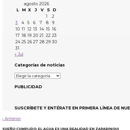
agosto 2026
L
M
X
J
V
S
D
1
2
3
4
5
6
7
8
9
10
11
12
13
14
15
16
17
18
19
20
21
22
23
24
25
26
27
28
29
30
31
« Jul
Categorías de noticias
Categorías
de
noticias
PUBLICIDAD
SUSCRÍBETE Y ENTÉRATE EN PRIMERA LÍNEA DE NU
‹
Anterior
SUEÑO CUMPLIDO: EL AGUA ES UNA REALIDAD EN ZAPARINQUI