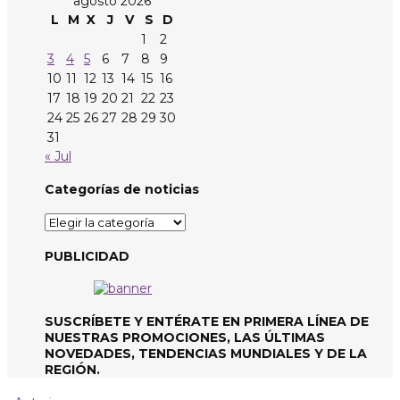
agosto 2026
L
M
X
J
V
S
D
1
2
3
4
5
6
7
8
9
10
11
12
13
14
15
16
17
18
19
20
21
22
23
24
25
26
27
28
29
30
31
« Jul
Categorías de noticias
Categorías
de
noticias
PUBLICIDAD
SUSCRÍBETE Y ENTÉRATE EN PRIMERA LÍNEA DE
NUESTRAS PROMOCIONES, LAS ÚLTIMAS
NOVEDADES, TENDENCIAS MUNDIALES Y DE LA
REGIÓN.