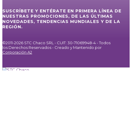
SUSCRÍBETE Y ENTÉRATE EN PRIMERA LÍNEA DE
NUESTRAS PROMOCIONES, DE LAS ÚLTIMAS
NOVEDADES, TENDENCIAS MUNDIALES Y DE LA
REGIÓN.
©2011-2026 STC Chaco SRL - CUIT: 30-71069948-4 - Todos
los Derechos Reservados - Creado y Mantenido por
Corporación A2
Inicio
Servicios
Internet / IPTV
Agencia de Publicidad
Noticias
Galería
Nosotros
Contacto
⚪
MIRÁ EN VIVO