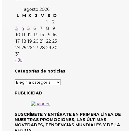
agosto 2026
L
M
X
J
V
S
D
1
2
3
4
5
6
7
8
9
10
11
12
13
14
15
16
17
18
19
20
21
22
23
24
25
26
27
28
29
30
31
« Jul
Categorías de noticias
Categorías
de
noticias
PUBLICIDAD
SUSCRÍBETE Y ENTÉRATE EN PRIMERA LÍNEA DE
NUESTRAS PROMOCIONES, LAS ÚLTIMAS
NOVEDADES, TENDENCIAS MUNDIALES Y DE LA
REGIÓN.