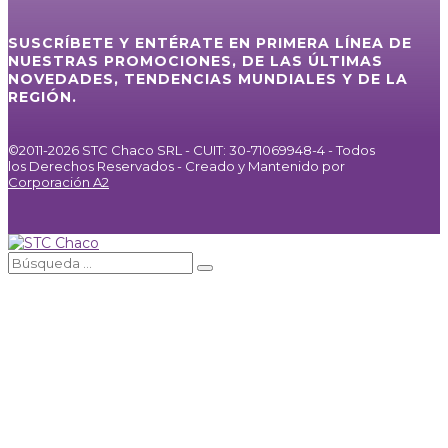
SUSCRÍBETE Y ENTÉRATE EN PRIMERA LÍNEA DE
NUESTRAS PROMOCIONES, DE LAS ÚLTIMAS
NOVEDADES, TENDENCIAS MUNDIALES Y DE LA
REGIÓN.
©2011-2026 STC Chaco SRL - CUIT: 30-71069948-4 - Todos
los Derechos Reservados - Creado y Mantenido por
Corporación A2
Inicio
Servicios
Internet / IPTV
Agencia de Publicidad
Noticias
Galería
Nosotros
Contacto