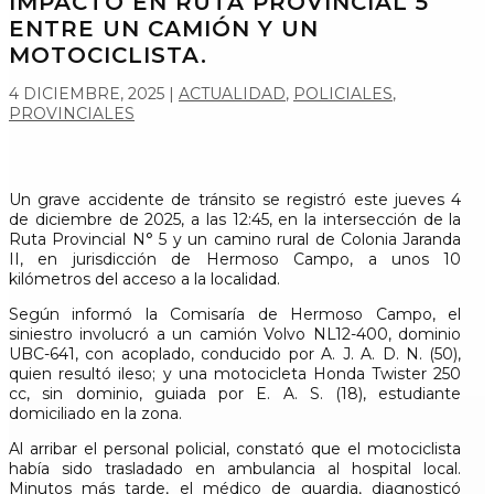
IMPACTO EN RUTA PROVINCIAL 5
ENTRE UN CAMIÓN Y UN
MOTOCICLISTA.
4 DICIEMBRE, 2025
|
ACTUALIDAD
,
POLICIALES
,
PROVINCIALES
Un grave accidente de tránsito se registró este jueves 4
de diciembre de 2025, a las 12:45, en la intersección de la
Ruta Provincial N° 5 y un camino rural de Colonia Jaranda
II, en jurisdicción de Hermoso Campo, a unos 10
kilómetros del acceso a la localidad.
Según informó la Comisaría de Hermoso Campo, el
siniestro involucró a un camión Volvo NL12-400, dominio
UBC-641, con acoplado, conducido por A. J. A. D. N. (50),
quien resultó ileso; y una motocicleta Honda Twister 250
cc, sin dominio, guiada por E. A. S. (18), estudiante
domiciliado en la zona.
Al arribar el personal policial, constató que el motociclista
había sido trasladado en ambulancia al hospital local.
Minutos más tarde, el médico de guardia, diagnosticó