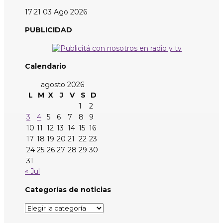
17:21
03 Ago 2026
PUBLICIDAD
Calendario
agosto 2026
L
M
X
J
V
S
D
1
2
3
4
5
6
7
8
9
10
11
12
13
14
15
16
17
18
19
20
21
22
23
24
25
26
27
28
29
30
31
« Jul
Categorías de noticias
Categorías
de