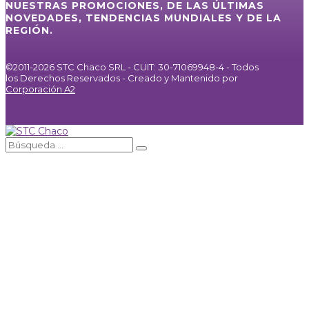
NUESTRAS PROMOCIONES, DE LAS ÚLTIMAS
NOVEDADES, TENDENCIAS MUNDIALES Y DE LA
REGIÓN.
©2011-2026 STC Chaco SRL - CUIT: 30-71069948-4 - Todos
los Derechos Reservados - Creado y Mantenido por
Corporación A2
Inicio
Servicios
Internet / IPTV
Agencia de Publicidad
Noticias
Galería
Nosotros
Contacto
⚪
MIRÁ EN VIVO
Facebook