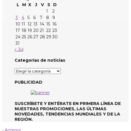
L
M
X
J
V
S
D
1
2
3
4
5
6
7
8
9
10
11
12
13
14
15
16
17
18
19
20
21
22
23
24
25
26
27
28
29
30
31
« Jul
Categorías de noticias
Categorías
de
noticias
PUBLICIDAD
SUSCRÍBETE Y ENTÉRATE EN PRIMERA LÍNEA DE
NUESTRAS PROMOCIONES, LAS ÚLTIMAS
NOVEDADES, TENDENCIAS MUNDIALES Y DE LA
REGIÓN.
‹
Anterior