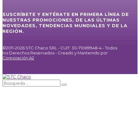
SUSCRÍBETE Y ENTÉRATE EN PRIMERA LÍNEA DE
NUESTRAS PROMOCIONES, DE LAS ÚLTIMAS
NOVEDADES, TENDENCIAS MUNDIALES Y DE LA
REGIÓN.
©2011-2026 STC Chaco SRL - CUIT: 30-71069948-4 - Todos
los Derechos Reservados - Creado y Mantenido por
Corporación A2
Inicio
Servicios
Internet / IPTV
Agencia de Publicidad
Noticias
Galería
Nosotros
Contacto