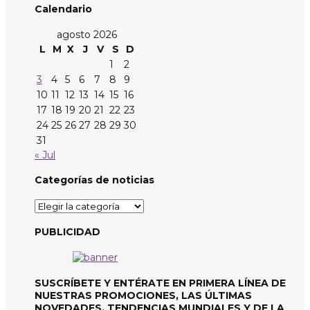
Calendario
agosto 2026
L
M
X
J
V
S
D
1
2
3
4
5
6
7
8
9
10
11
12
13
14
15
16
17
18
19
20
21
22
23
24
25
26
27
28
29
30
31
« Jul
Categorías de noticias
Categorías
de
noticias
PUBLICIDAD
SUSCRÍBETE Y ENTÉRATE EN PRIMERA LÍNEA DE
NUESTRAS PROMOCIONES, LAS ÚLTIMAS
NOVEDADES, TENDENCIAS MUNDIALES Y DE LA