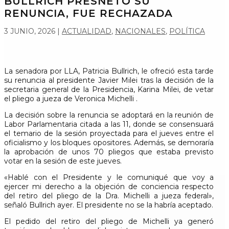
BULLRICH PRESNETÓ SU
RENUNCIA, FUE RECHAZADA
3 JUNIO, 2026
|
ACTUALIDAD
,
NACIONALES
,
POLÍTICA
La senadora por LLA, Patricia Bullrich, le ofreció esta tarde
su renuncia al presidente Javier Milei tras la decisión de la
secretaria general de la Presidencia, Karina Milei, de vetar
el pliego a jueza de Veronica Michelli .
La decisión sobre la renuncia se adoptará en la reunión de
Labor Parlamentaria citada a las 11, donde se consensuará
el temario de la sesión proyectada para el jueves entre el
oficialismo y los bloques opositores. Además, se demoraría
la aprobación de unos 70 pliegos que estaba previsto
votar en la sesión de este jueves.
«Hablé con el Presidente y le comuniqué que voy a
ejercer mi derecho a la objeción de conciencia respecto
del retiro del pliego de la Dra. Michelli a jueza federal»,
señaló Bullrich ayer. El presidente no se la habría aceptado.
El pedido del retiro del pliego de Michelli ya generó