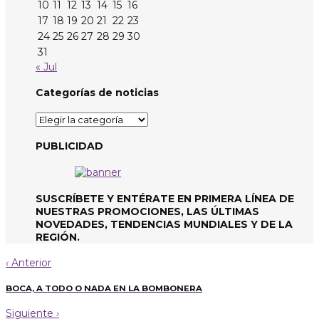
10
11
12
13
14
15
16
17
18
19
20
21
22
23
24
25
26
27
28
29
30
31
« Jul
Categorías de noticias
Categorías
de
noticias
PUBLICIDAD
SUSCRÍBETE Y ENTÉRATE EN PRIMERA LÍNEA DE
NUESTRAS PROMOCIONES, LAS ÚLTIMAS
NOVEDADES, TENDENCIAS MUNDIALES Y DE LA
REGIÓN.
‹
Anterior
BOCA, A TODO O NADA EN LA BOMBONERA
Siguiente
›