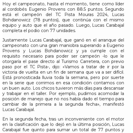
Hoy el campeonato, hasta el momento, tiene como líder
al cordobés Eugenio Provens con 88.5 puntos. Segundo
está el campeón del TC Pista Mouras 2024, Lucas
Bohdanowicz (78 puntos), que continúa con el mismo
equipo y auto que el año pasado. Luego, Lucas Carabajal
completa el podio con 77 unidades.
Justamente Lucas Carabajal, que ganó en el arranque del
campeonato con una gran maniobra superando a Eugenio
Provens y Lucas Bohdanowicz y ya cumple con el
requisito necesario para poder ser campeón -lo que le
otorgaría el pase directo al Turismo Carretera, con previo
paso por el TC Pista-, dijo: «Vamos a tratar de ir por la
victoria de vuelta en un fin de semana que va a ser difícil.
Está pronosticada lluvia toda la semana, pero por suerte
en la serie que corrimos en esa condición contamos con
un buen auto. Los chicos tuvieron más días para descansar
y trabajar en el taller. Por ejemplo, pudimos acomodar la
posición de manejo que no nos había dado el tiempo para
cambiar de la primera a la segunda fecha», manifestó
Lucas Carabajal.
En la segunda fecha, tras un inconveniente con el motor
en la clasificación que lo dejó en la última posición, Lucas
Carabajal fue quinto para sumar un total de 77 puntos y