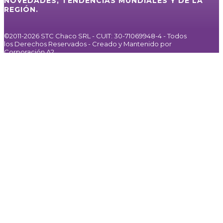
NOVEDADES, TENDENCIAS MUNDIALES Y DE LA
REGIÓN.
©2011-2026 STC Chaco SRL - CUIT: 30-71069948-4 - Todos
los Derechos Reservados - Creado y Mantenido por
Corporación A2
Inicio
Servicios
Internet / IPTV
Agencia de Publicidad
Noticias
Galería
Nosotros
Contacto
⚪
MIRÁ EN VIVO
Facebook
Instagram