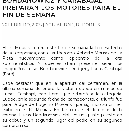
BOHDANOWICZ Y CARABAJAL
PREPARAN LOS MOTORES PARA EL
FIN DE SEMANA
26 FEBRERO, 2025
|
ACTUALIDAD
,
DEPORTES
El TC Mouras correrá este fin de semana la tercera fecha
de la temporada, con el autódromo Roberto Mouras de La
Plata nuevamente como epicentro de la cita
automovilística. Y quienes dirán presente serán los
chaqueños Lucas Bohdanowicz (Dodge) y Lucas Carabajal
(Ford).
Cabe destacar que en la apertura del certamen, en la
última semana de enero, la victoria quedó en manos de
Lucas Carabajal, con Ford, que retornó a la categoría.
Luego, en la segunda fecha del campeonato, el triunfo fue
para Dodge de Eugenio Provens; que significó su primer
éxito en el TC Mouras. En tanto que el defensor de la
corona, Lucas Bohdanowicz, obtuvo un quinto puesto en
su debut y un segundo lugar del podio en su segundo
compromiso.