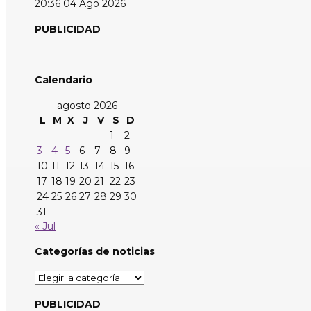
20:36
04 Ago 2026
PUBLICIDAD
Calendario
agosto 2026
L
M
X
J
V
S
D
1
2
3
4
5
6
7
8
9
10
11
12
13
14
15
16
17
18
19
20
21
22
23
24
25
26
27
28
29
30
31
« Jul
Categorías de noticias
Categorías
de
noticias
PUBLICIDAD